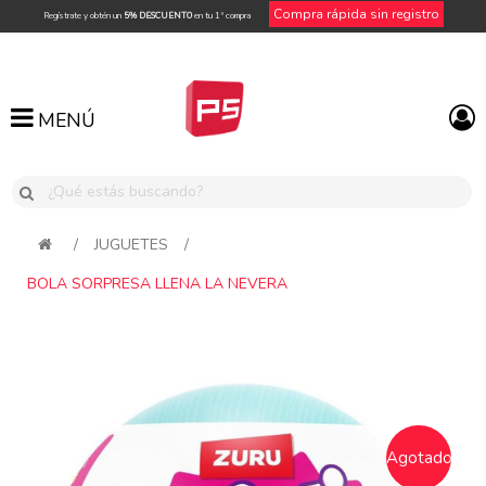
Compra rápida sin registro
Regístrate y obtén un
5% DESCUENTO
en tu 1ª compra
MENÚ
MENÚ
/
JUGUETES
/
BOLA SORPRESA LLENA LA NEVERA
Attribute name
Attribute value
Agotado