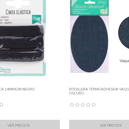
ICA 14MMX2M NEGRO
RODILLERA TERMOADHESIVA VAQ
OSCURO