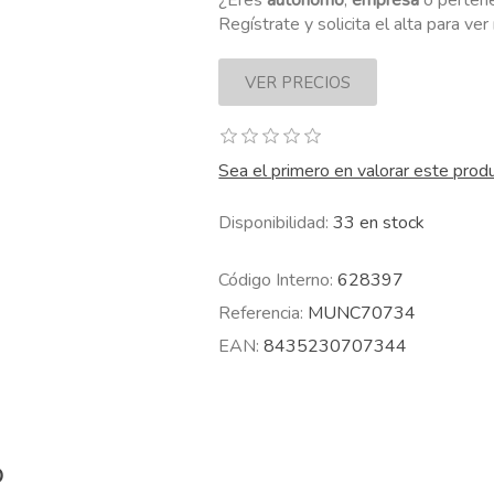
¿Eres
autónomo
,
empresa
o perten
Regístrate y solicita el alta para ve
Sea el primero en valorar este prod
Disponibilidad:
33 en stock
Código Interno:
628397
Referencia:
MUNC70734
EAN:
8435230707344
O