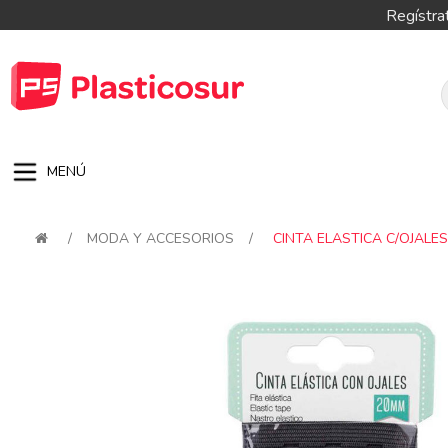
Regístra
MENÚ
/
MODA Y ACCESORIOS
/
CINTA ELASTICA C/OJALE
Attribute name
Attribute val