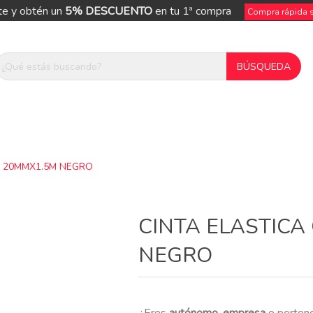
te y obtén un
5% DESCUENTO
en tu 1ª compra
Compra rápida si
S 20MMX1.5M NEGRO
ue
CINTA ELASTICA
NEGRO