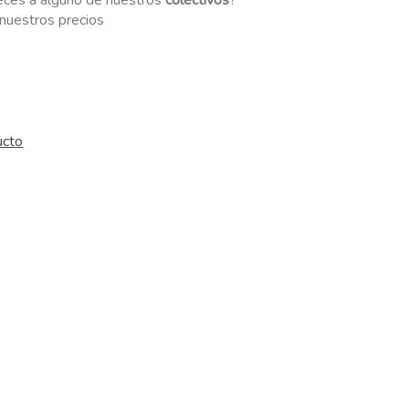
eces a alguno de nuestros
colectivos
?
r nuestros precios
ucto