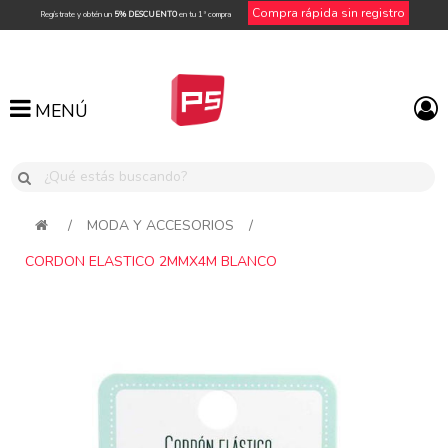
Compra rápida sin registro
Regístrate y obtén un
5% DESCUENTO
en tu 1ª compra
MENÚ
MENÚ
/
MODA Y ACCESORIOS
/
CORDON ELASTICO 2MMX4M BLANCO
Attribute name
Attribute value