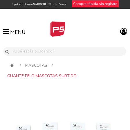
Compra rápida sin registro
Regístrate y obtén un
5% DESCUENTO
en tu 1ª compra
MENÚ
MENÚ
/
MASCOTAS
/
GUANTE PELO MASCOTAS SURTIDO
Attribute name
Attribute value