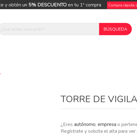
te y obtén un
5% DESCUENTO
en tu 1ª compra
Compra rápida si
A
ue
TORRE DE VIGIL
¿Eres
autónomo
,
empresa
o perten
Regístrate y solicita el alta para ve