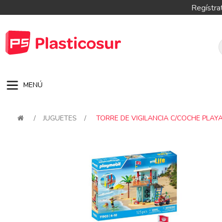
Regístra
MENÚ
/
JUGUETES
/
TORRE DE VIGILANCIA C/COCHE PLAY
Attribute name
Attribute val