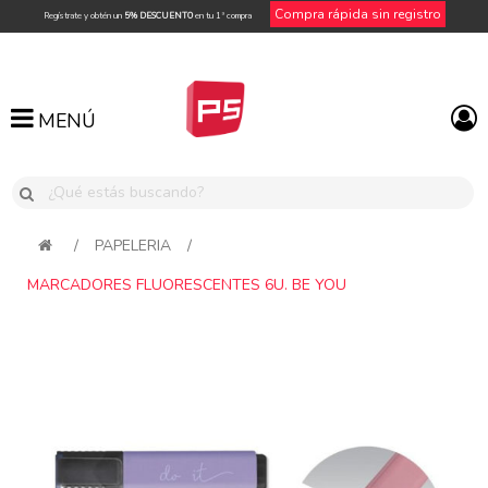
Compra rápida sin registro
Regístrate y obtén un
5% DESCUENTO
en tu 1ª compra
MENÚ
MENÚ
/
PAPELERIA
/
MARCADORES FLUORESCENTES 6U. BE YOU
Attribute name
Attribute value