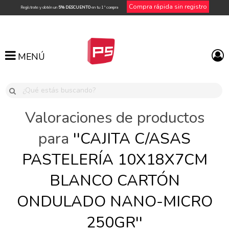
Compra rápida sin registro
Regístrate y obtén un
5% DESCUENTO
en tu 1ª compra
MENÚ
MENÚ
Valoraciones de productos
para
CAJITA C/ASAS
PASTELERÍA 10X18X7CM
BLANCO CARTÓN
ONDULADO NANO-MICRO
250GR