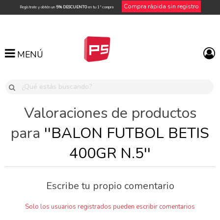
Compra rápida sin registro
Regístrate y obtén un
5% DESCUENTO
en tu 1ª compra
MENÚ
MENÚ
Valoraciones de productos
para
BALON FUTBOL BETIS
400GR N.5
Escribe tu propio comentario
Solo los usuarios registrados pueden escribir comentarios