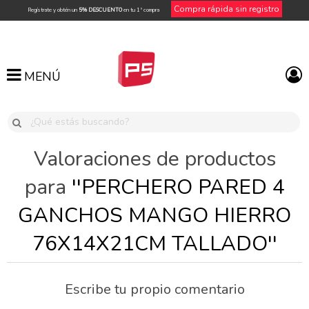
Compra rápida sin registro
Regístrate y obtén un
5% DESCUENTO
en tu 1ª compra
MENÚ
MENÚ
Valoraciones de productos
para
PERCHERO PARED 4
GANCHOS MANGO HIERRO
76X14X21CM TALLADO
Escribe tu propio comentario