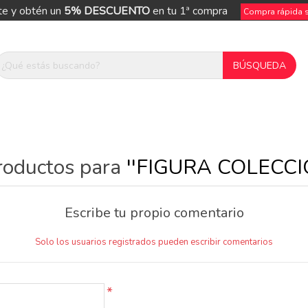
te y obtén un
5% DESCUENTO
en tu 1ª compra
Compra rápida si
roductos para
FIGURA COLECCI
Escribe tu propio comentario
Solo los usuarios registrados pueden escribir comentarios
*