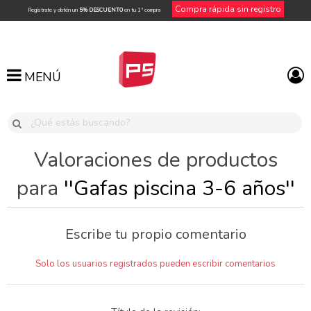
Compra rápida sin registro
Regístrate y obtén un
5% DESCUENTO
en tu 1ª compra
MENÚ
MENÚ
Valoraciones de productos
para
Gafas piscina 3-6 años
Escribe tu propio comentario
Solo los usuarios registrados pueden escribir comentarios