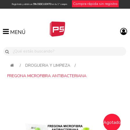
Compra rápida sin registro
Regístrate y obtén un
5% DESCUENTO
en tu 1ª compra
MENÚ
MENÚ
/
DROGUERIA Y LIMPIEZA
/
FREGONA MICROFIBRA ANTIBACTERIANA
Attribute name
Attribute value
Agotado