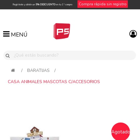
Compra rápida sin registro
Regístrate y obtén un
5% DESCUENTO
en tu 1ª compra
MENÚ
MENÚ
/
BARATIJAS
/
CASA ANIMALES MASCOTAS C/ACCESORIOS
Attribute name
Attribute value
Agotado