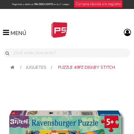
Compra rápida sin registro
Regístrate y obtén un
5% DESCUENTO
en tu 1ª compra
MENÚ
MENÚ
/
JUGUETES
/
PUZZLE 49PZ DISNEY STITCH
Attribute name
Attribute value