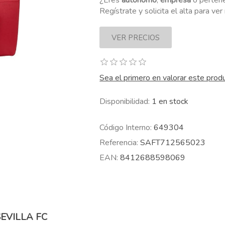
¿Eres
autónomo
,
empresa
o perten
Regístrate y solicita el alta para ve
Sea el primero en valorar este prod
Disponibilidad:
1 en stock
Código Interno:
649304
Referencia:
SAFT712565023
EAN:
8412688598069
EVILLA FC