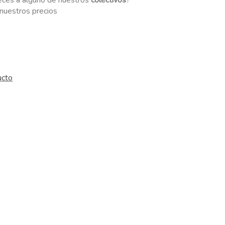
eces a alguno de nuestros
colectivos
?
r nuestros precios
ucto