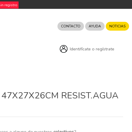
n registro
CONTACTO
AYUDA
NOTICIAS
Identifícate o regístrate
 47X27X26CM RESIST.AGUA