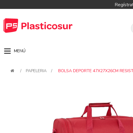
Regístra
MENÚ
/
PAPELERIA
/
BOLSA DEPORTE 47X27X26CM RESIST
Attribute name
Attribute val