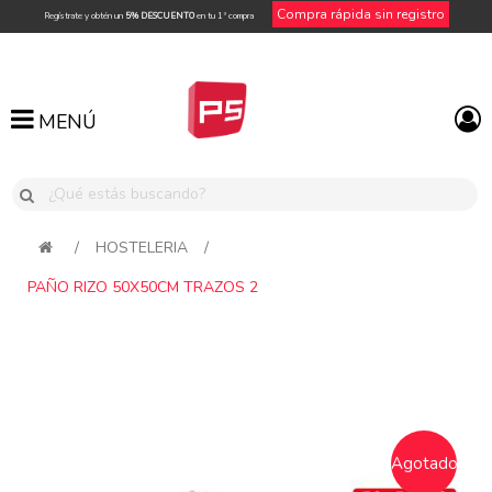
Compra rápida sin registro
Regístrate y obtén un
5% DESCUENTO
en tu 1ª compra
MENÚ
MENÚ
/
HOSTELERIA
/
PAÑO RIZO 50X50CM TRAZOS 2
Agotado