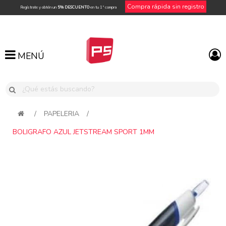
Compra rápida sin registro
Regístrate y obtén un
5% DESCUENTO
en tu 1ª compra
MENÚ
MENÚ
/
PAPELERIA
/
BOLIGRAFO AZUL JETSTREAM SPORT 1MM
Attribute name
Attribute value