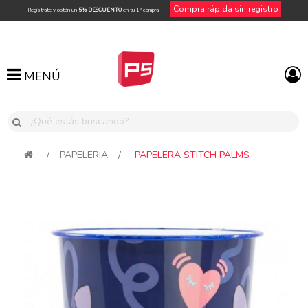
Compra rápida sin registro
Regístrate y obtén un
5% DESCUENTO
en tu 1ª compra
MENÚ
MENÚ
/
PAPELERIA
/
PAPELERA STITCH PALMS
Attribute name
Attribute value