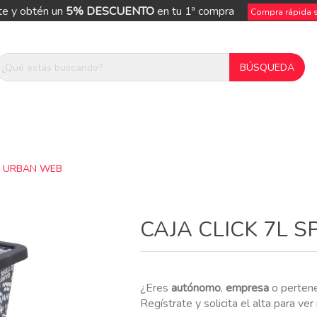
te y obtén un
5% DESCUENTO
en tu 1ª compra
Compra rápida si
AN URBAN WEB
ue
CAJA CLICK 7L
¿Eres
autónomo
,
empresa
o perten
Regístrate y solicita el alta para ve