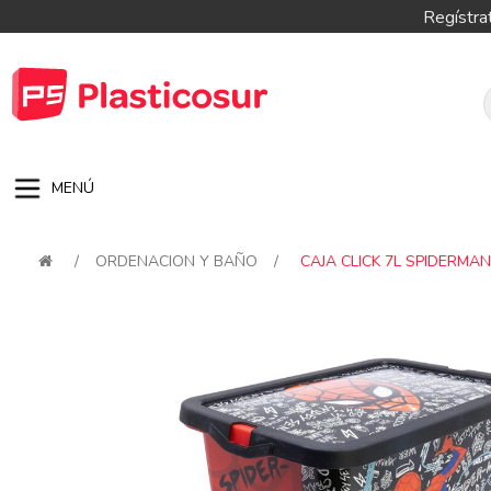
Regístra
MENÚ
/
ORDENACION Y BAÑO
/
CAJA CLICK 7L SPIDERM
Attribute name
Attribute val