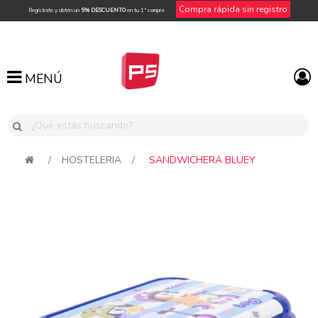
Compra rápida sin registro
Regístrate y obtén un
5% DESCUENTO
en tu 1ª compra
MENÚ
MENÚ
/
HOSTELERIA
/
SANDWICHERA BLUEY
Attribute name
Attribute value