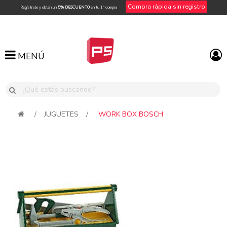
Compra rápida sin registro
Regístrate y obtén un
5% DESCUENTO
en tu 1ª compra
MENÚ
MENÚ
/
JUGUETES
/
WORK BOX BOSCH
Attribute name
Attribute value