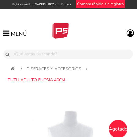
Compra rápida sin registro
Regístrate y obtén un
5% DESCUENTO
en tu 1ª compra
MENÚ
MENÚ
/
DISFRACES Y ACCESORIOS
/
TUTU ADULTO FUCSIA 40CM
Agotado