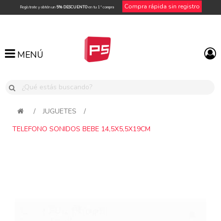
Compra rápida sin registro
Regístrate y obtén un
5% DESCUENTO
en tu 1ª compra
MENÚ
MENÚ
/
JUGUETES
/
TELEFONO SONIDOS BEBE 14,5X5,5X19CM
Attribute name
Attribute value