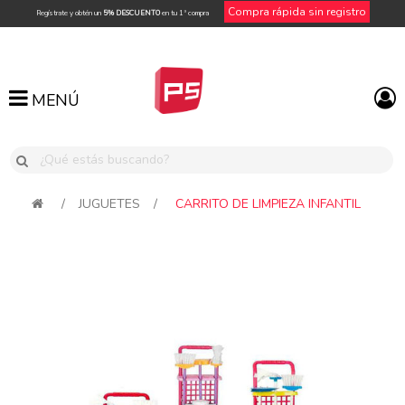
Compra rápida sin registro
Regístrate y obtén un
5% DESCUENTO
en tu 1ª compra
MENÚ
MENÚ
/
JUGUETES
/
CARRITO DE LIMPIEZA INFANTIL
Attribute name
Attribute value