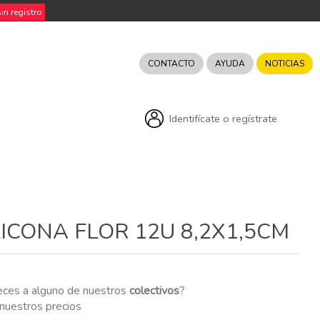
n registro
CONTACTO
AYUDA
NOTICIAS
Identifícate o regístrate
LICONA FLOR 12U 8,2X1,5CM
eces a alguno de nuestros
colectivos
?
r nuestros precios