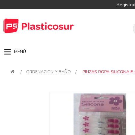
Regístra
MENÚ
/
ORDENACION Y BAÑO
/
PINZAS ROPA SILICONA FL
Attribute name
Attribute val