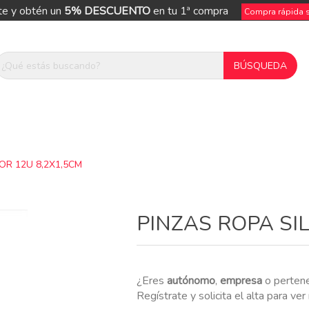
te y obtén un
5% DESCUENTO
en tu 1ª compra
Compra rápida si
OR 12U 8,2X1,5CM
ue
PINZAS ROPA SI
¿Eres
autónomo
,
empresa
o perten
Regístrate y solicita el alta para ve