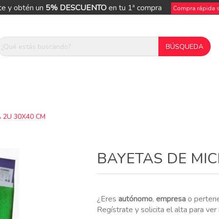
te y obtén un
5% DESCUENTO
en tu 1ª compra
Compra rápida si
 2U 30X40 CM
ue
BAYETAS DE MIC
¿Eres
autónomo
,
empresa
o perten
Regístrate y solicita el alta para ve