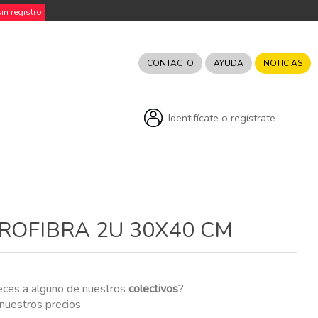
n registro
CONTACTO
AYUDA
NOTICIAS
Identifícate o regístrate
ROFIBRA 2U 30X40 CM
eces a alguno de nuestros
colectivos
?
r nuestros precios