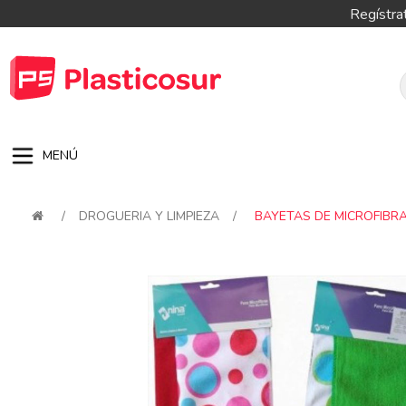
Regístra
MENÚ
/
DROGUERIA Y LIMPIEZA
/
BAYETAS DE MICROFIBRA
Attribute name
Attribute val