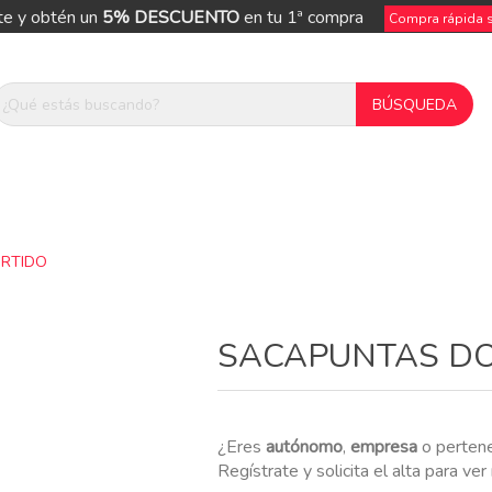
te y obtén un
5% DESCUENTO
en tu 1ª compra
Compra rápida si
URTIDO
ue
SACAPUNTAS DO
¿Eres
autónomo
,
empresa
o perten
Regístrate y solicita el alta para ve