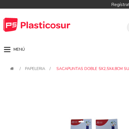
Regístra
MENÚ
/
PAPELERIA
/
SACAPUNTAS DOBLE 5X2,5X4,8CM S
Attribute name
Attribute val