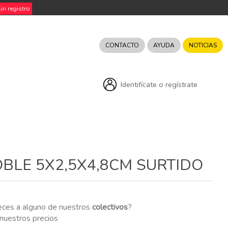
n registro
CONTACTO
AYUDA
NOTICIAS
Identifícate o regístrate
BLE 5X2,5X4,8CM SURTIDO
eces a alguno de nuestros
colectivos
?
r nuestros precios