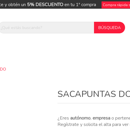
te y obtén un
5% DESCUENTO
en tu 1ª compra
Compra rápida si
IDO
ue
SACAPUNTAS DO
¿Eres
autónomo
,
empresa
o perten
Regístrate y solicita el alta para ve