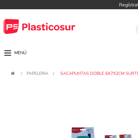
Regístra
MENÚ
/
PAPELERIA
/
SACAPUNTAS DOBLE 6X7X2CM SURT
Attribute name
Attribute val