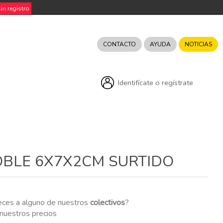
n registro
CONTACTO
AYUDA
NOTICIAS
Identifícate o regístrate
BLE 6X7X2CM SURTIDO
eces a alguno de nuestros
colectivos
?
r nuestros precios