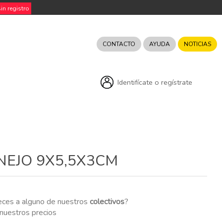
n registro
CONTACTO
AYUDA
NOTICIAS
Identifícate o regístrate
EJO 9X5,5X3CM
eces a alguno de nuestros
colectivos
?
r nuestros precios