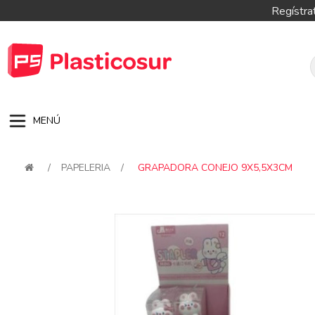
Regístra
MENÚ
/
PAPELERIA
/
GRAPADORA CONEJO 9X5,5X3CM
Attribute name
Attribute val