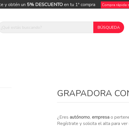
te y obtén un
5% DESCUENTO
en tu 1ª compra
Compra rápida si
ue
GRAPADORA CON
¿Eres
autónomo
,
empresa
o perten
Regístrate y solicita el alta para ve