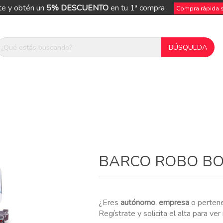
te y obtén un
5% DESCUENTO
en tu 1ª compra
Compra rápida si
ue
BARCO ROBO BO
¿Eres
autónomo
,
empresa
o perten
Regístrate y solicita el alta para ve