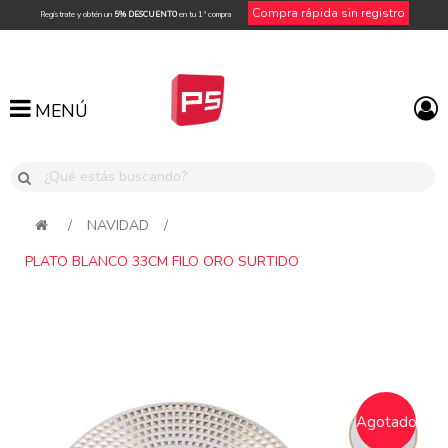
Compra rápida sin registro
Regístrate y obtén un
5% DESCUENTO
en tu 1ª compra
MENÚ
MENÚ
/
NAVIDAD
/
PLATO BLANCO 33CM FILO ORO SURTIDO
Attribute name
Attribute value
Agotado