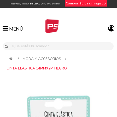
Compra rápida sin registro
Regístrate y obtén un
5% DESCUENTO
en tu 1ª compra
MENÚ
MENÚ
/
MODA Y ACCESORIOS
/
CINTA ELASTICA 14MMX2M NEGRO
Attribute name
Attribute value