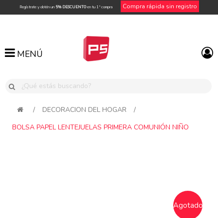
Compra rápida sin registro
Regístrate y obtén un
5% DESCUENTO
en tu 1ª compra
MENÚ
MENÚ
/
DECORACION DEL HOGAR
/
BOLSA PAPEL LENTEJUELAS PRIMERA COMUNIÓN NIÑO
Attribute name
Attribute value
Agotado