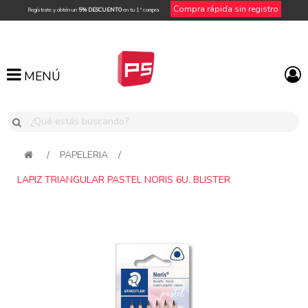
Compra rápida sin registro
Regístrate y obtén un
5% DESCUENTO
en tu 1ª compra
MENÚ
MENÚ
/
PAPELERIA
/
LAPIZ TRIANGULAR PASTEL NORIS 6U. BLISTER
Attribute name
Attribute value