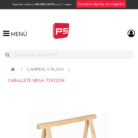
Compra rápida sin registro
Regístrate y obtén un
5% DESCUENTO
en tu 1ª compra
MENÚ
MENÚ
/
CAMPING Y PLAYA
/
CABALLETE MESA 72X72CM
Attribute name
Attribute value