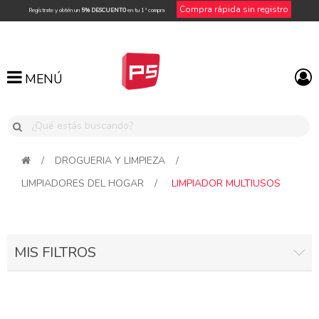
Compra rápida sin registro
Regístrate y obtén un
5% DESCUENTO
en tu 1ª compra
MENÚ
MENÚ
/
DROGUERIA Y LIMPIEZA
/
LIMPIADORES DEL HOGAR
/
LIMPIADOR MULTIUSOS
MIS FILTROS