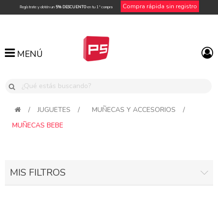
Compra rápida sin registro
Regístrate y obtén un
5% DESCUENTO
en tu 1ª compra
MENÚ
MENÚ
/
JUGUETES
/
MUÑECAS Y ACCESORIOS
/
MUÑECAS BEBE
MIS FILTROS