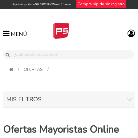
Compra rápida sin registro
Regístrate y obtén un
5% DESCUENTO
en tu 1ª compra
MENÚ
MENÚ
/
OFERTAS
/
MIS FILTROS
Ofertas Mayoristas Online