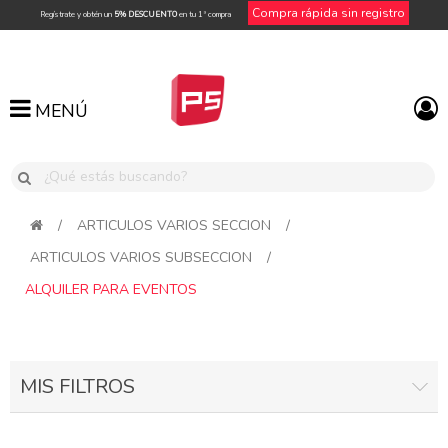
Compra rápida sin registro
Regístrate y obtén un
5% DESCUENTO
en tu 1ª compra
MENÚ
MENÚ
/
ARTICULOS VARIOS SECCION
/
ARTICULOS VARIOS SUBSECCION
/
ALQUILER PARA EVENTOS
MIS FILTROS