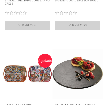
BANDEJA RECTANGULAR BARRO
BANDEJA OVAL 25X19CM 87550
27X18
Agotado