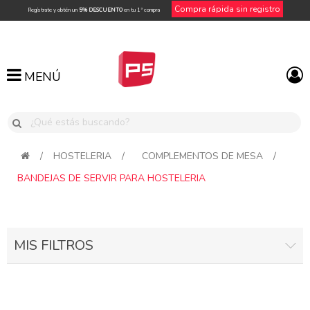
Compra rápida sin registro
Regístrate y obtén un
5% DESCUENTO
en tu 1ª compra
MENÚ
MENÚ
/
HOSTELERIA
/
COMPLEMENTOS DE MESA
/
BANDEJAS DE SERVIR PARA HOSTELERIA
MIS FILTROS