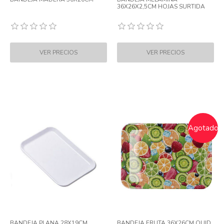
36X26X2,5CM HOJAS SURTIDA
Agotado
BANDEJA PLANA 28X19CM
BANDEJA FRUTA 36X26CM QUID