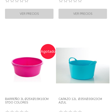
Agotado
BARREÑO 3L Ø25XØ19X10CM
CAPAZO 12L. Ø35XØ30X23CM
STDO COLORES
AZUL