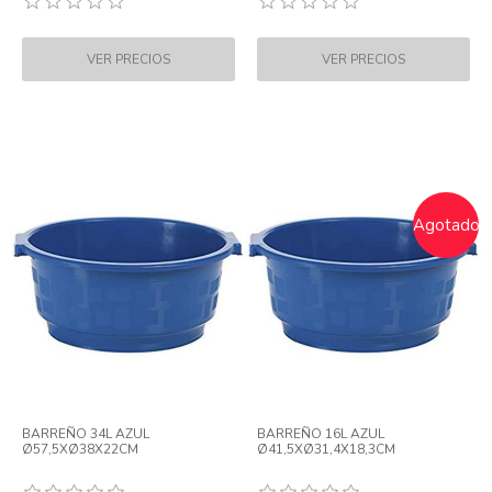
Agotado
BARREÑO 34L AZUL
BARREÑO 16L AZUL
Ø57,5XØ38X22CM
Ø41,5XØ31,4X18,3CM