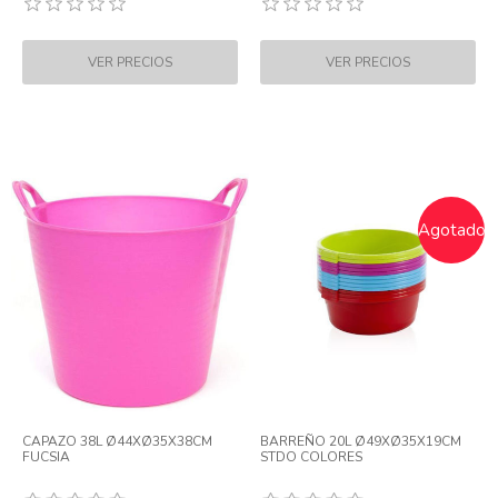
Agotado
CAPAZO 38L Ø44XØ35X38CM
BARREÑO 20L Ø49XØ35X19CM
FUCSIA
STDO COLORES