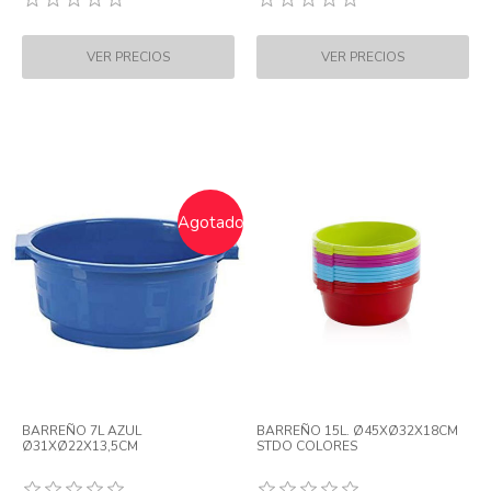
Agotado
BARREÑO 7L AZUL
BARREÑO 15L. Ø45XØ32X18CM
Ø31XØ22X13,5CM
STDO COLORES