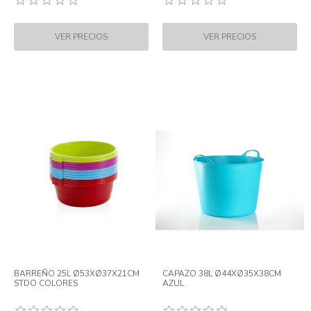
BARREÑO 25L Ø53XØ37X21CM
CAPAZO 38L Ø44XØ35X38CM
STDO COLORES
AZUL