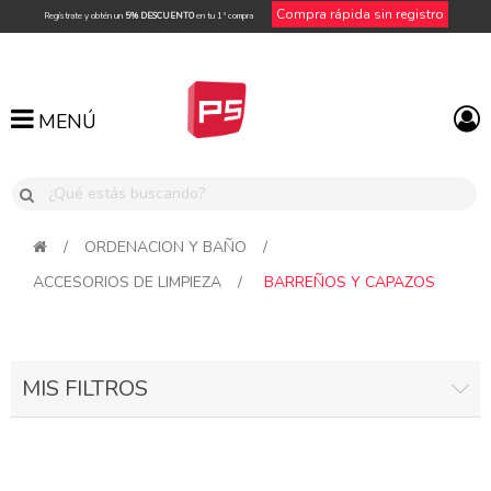
Compra rápida sin registro
Regístrate y obtén un
5% DESCUENTO
en tu 1ª compra
MENÚ
MENÚ
/
ORDENACION Y BAÑO
/
ACCESORIOS DE LIMPIEZA
/
BARREÑOS Y CAPAZOS
MIS FILTROS