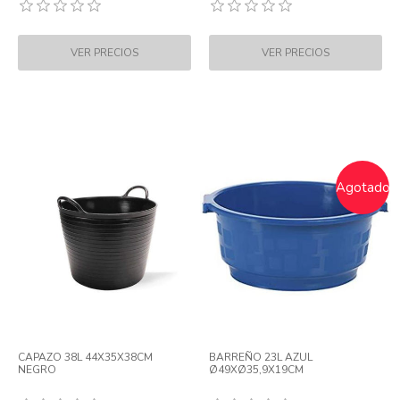
Agotado
CAPAZO 38L 44X35X38CM
BARREÑO 23L AZUL
NEGRO
Ø49XØ35,9X19CM