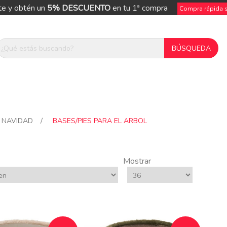
te y obtén un
5% DESCUENTO
en tu 1ª compra
Compra rápida si
 NAVIDAD
/
BASES/PIES PARA EL ARBOL
Mostrar