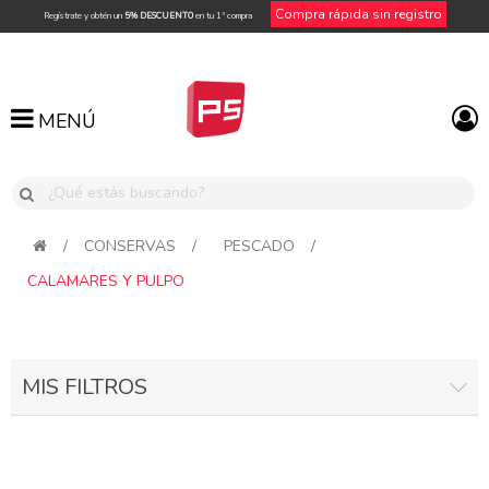
Compra rápida sin registro
Regístrate y obtén un
5% DESCUENTO
en tu 1ª compra
MENÚ
MENÚ
/
CONSERVAS
/
PESCADO
/
CALAMARES Y PULPO
MIS FILTROS