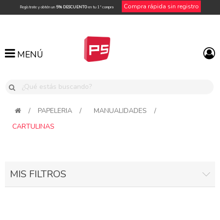
Compra rápida sin registro
Regístrate y obtén un
5% DESCUENTO
en tu 1ª compra
MENÚ
MENÚ
/
PAPELERIA
/
MANUALIDADES
/
CARTULINAS
MIS FILTROS