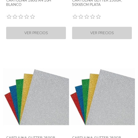
CARTULINA 180G A4 10H
CARTULINA GLITTER 250GR,
BLANCO
50X65CM PLATA