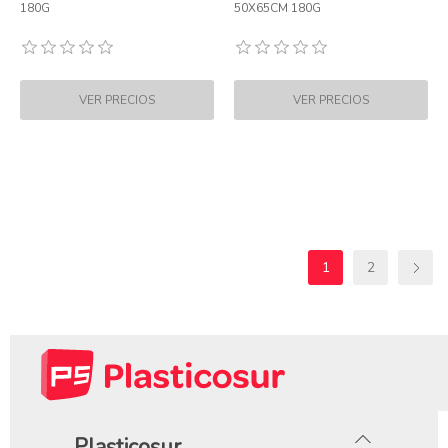
180G
50X65CM 180G
1
2
Plasticosur