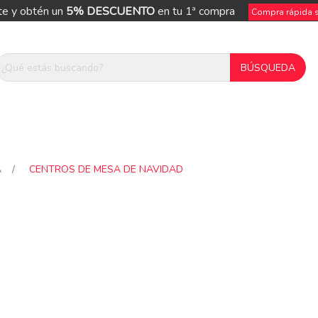
te y obtén un
5% DESCUENTO
en tu 1ª compra
Compra rápida si
A
/
CENTROS DE MESA DE NAVIDAD