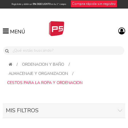
Compra rápida sin registro
Regístrate y obtén un
5% DESCUENTO
en tu 1ª compra
MENÚ
MENÚ
/
ORDENACION Y BAÑO
/
ALMACENAJE Y ORGANIZACION
/
CESTOS PARA LA ROPA Y ORDENACION
MIS FILTROS