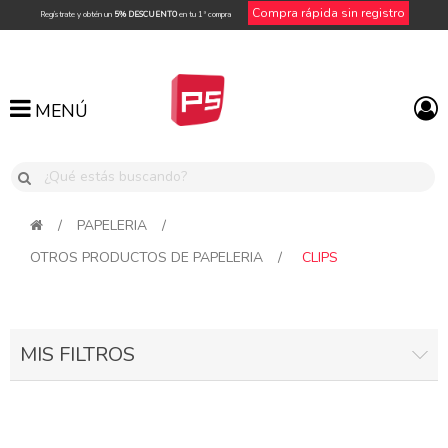
Compra rápida sin registro
Regístrate y obtén un
5% DESCUENTO
en tu 1ª compra
MENÚ
MENÚ
/
PAPELERIA
/
OTROS PRODUCTOS DE PAPELERIA
/
CLIPS
MIS FILTROS