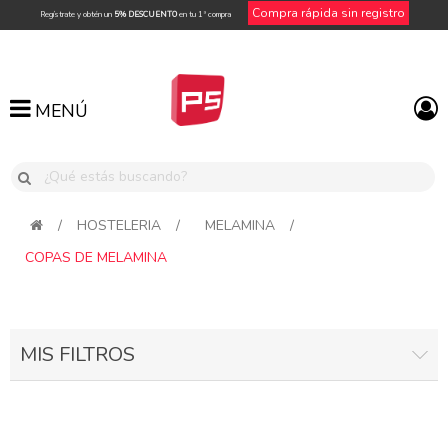
Compra rápida sin registro
Regístrate y obtén un
5% DESCUENTO
en tu 1ª compra
MENÚ
MENÚ
/
HOSTELERIA
/
MELAMINA
/
COPAS DE MELAMINA
MIS FILTROS