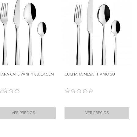
ARA CAFE VANITY 6U. 14.5CM
CUCHARA MESA TITANIO 3U