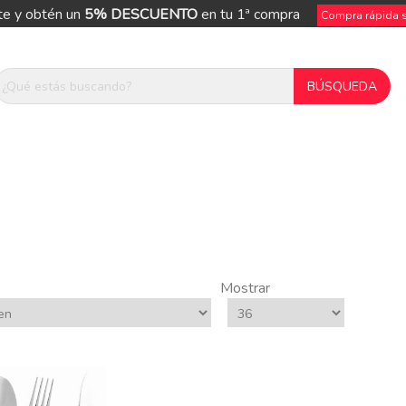
te y obtén un
5% DESCUENTO
en tu 1ª compra
Compra rápida si
Mostrar