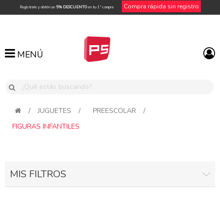
Compra rápida sin registro
Regístrate y obtén un
5% DESCUENTO
en tu 1ª compra
MENÚ
MENÚ
/
JUGUETES
/
PREESCOLAR
/
FIGURAS INFANTILES
MIS FILTROS