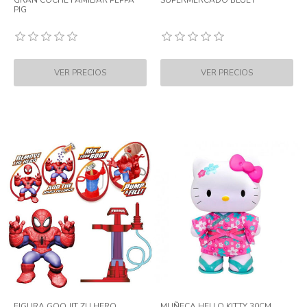
GRAN COCHE FAMILIAR PEPPA
SUPERMERCADO BLUEY
PIG
FIGURA GOO JIT ZU HERO
MUÑECA HELLO KITTY 30CM